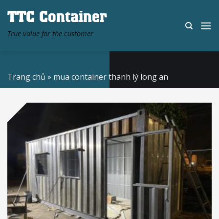
Skip
TTC Container
to
content
True value for the customer
Trang chủ
»
mua container thanh lý long an