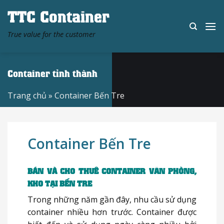
Skip
TTC Container
to
content
True value for the customer
Container tỉnh thành
Trang chủ
»
Container Bến Tre
Container Bến Tre
BÁN VÀ CHO THUÊ CONTAINER VĂN PHÒNG,
KHO TẠI BẾN TRE
Trong những năm gần đây, nhu cầu sử dụng
container nhiều hơn trước. Container được