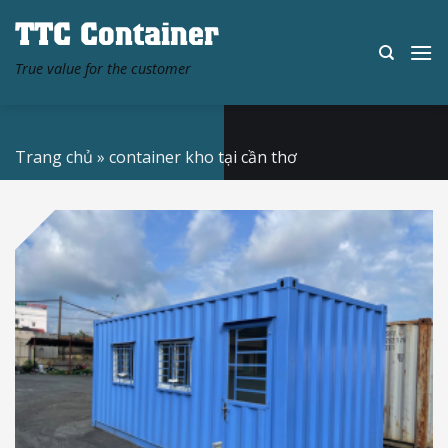
Skip
TTC Container
to
content
True value for the customer
Trang chủ
»
container kho tại cần thơ