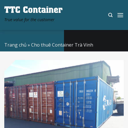
Skip
TTC Container
to
content
True value for the customer
Trang chủ
»
Cho thuê Container Trà Vinh