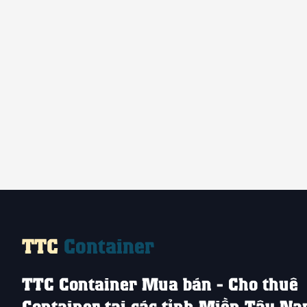
TTC
Container
TTC Container Mua bán - Cho thuê
Container tại các tỉnh Miền Tây N