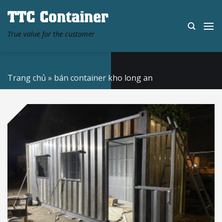
Skip
TTC Container
to
content
True value for the customer
Trang chủ
»
bán container kho long an