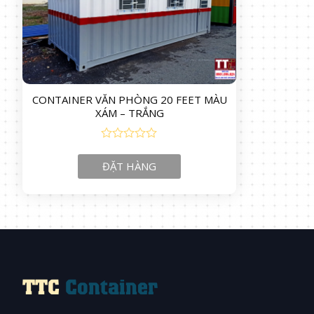
CONTAINER VĂN PHÒNG 20 FEET MÀU
XÁM – TRẮNG
0
out
ĐẶT HÀNG
of
5
TTC
Container