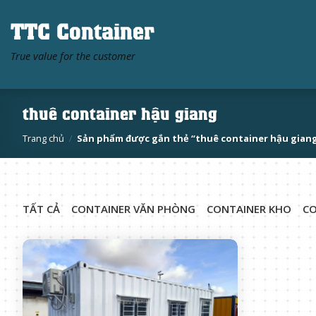
Skip
TTC Container
to
content
True value for the customer
thuê container hậu giang
Trang chủ
/
Sản phẩm được gắn thẻ “thuê container hậu gian
TẤT CẢ
CONTAINER VĂN PHÒNG
CONTAINER KHO
CO