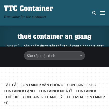
Skip
TTC Container
to
content
True value for the customer
thuê container an giang
Trang chủ
/
Sản phẩm được gắn thẻ “thuê container an giang”
TẤT CẢ
CONTAINER VĂN PHÒNG
CONTAINER KHO
CONTAINER LẠNH
CONTAINER NHÀ Ở
CONTAINER
THIẾT KẾ
CONTAINER THANH LÝ
THU MUA CONTAINER
CŨ