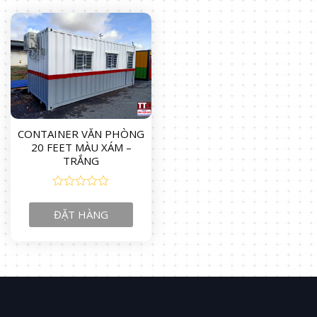
CONTAINER VĂN PHÒNG
20 FEET MÀU XÁM –
TRẮNG
0
out
ĐẶT HÀNG
of
5