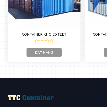
CONTAINER KHO 20 FEET
CONTAI
0
out
ĐẶT HÀNG
of
5
TTC
Container