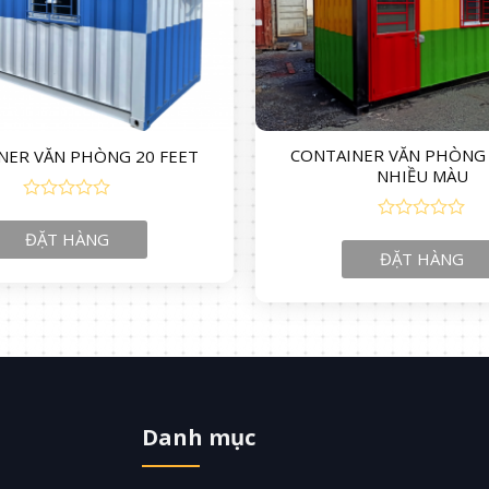
CONTAINER VĂN PHÒNG 
NER VĂN PHÒNG 20 FEET
NHIỀU MÀU
0
out
0
ĐẶT HÀNG
of
out
ĐẶT HÀNG
5
of
5
Danh mục