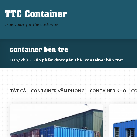
Skip
TTC Container
to
content
True value for the customer
container bến tre
Trang chủ
/
Sản phẩm được gắn thẻ “container bến tre”
TẤT CẢ
CONTAINER VĂN PHÒNG
CONTAINER KHO
CO