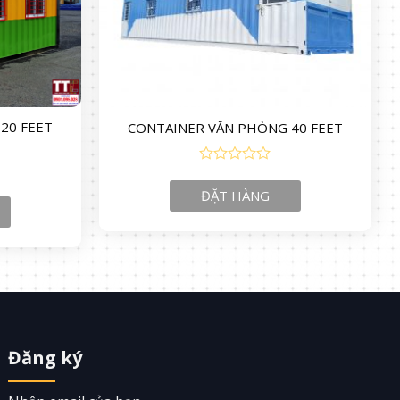
20 FEET
CONTAINER VĂN PHÒNG 40 FEET
0
out
ĐẶT HÀNG
of
5
Đăng ký