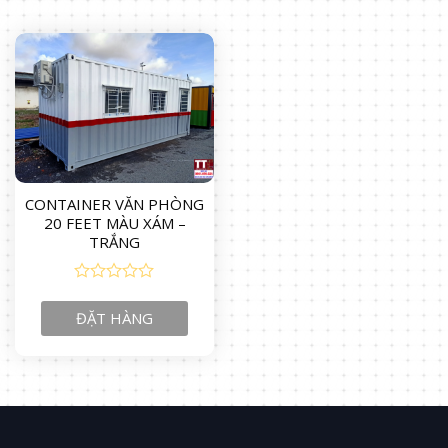
CONTAINER VĂN PHÒNG
20 FEET MÀU XÁM –
TRẮNG
0
out
ĐẶT HÀNG
of
5