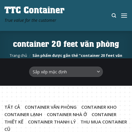
Skip
TTC Container
to
content
True value for the customer
container 20 feet văn phòng
Trang chủ
/
Sản phẩm được gắn thẻ “container 20 feet văn
phòng”
TẤT CẢ
CONTAINER VĂN PHÒNG
CONTAINER KHO
CONTAINER LẠNH
CONTAINER NHÀ Ở
CONTAINER
THIẾT KẾ
CONTAINER THANH LÝ
THU MUA CONTAINER
CŨ