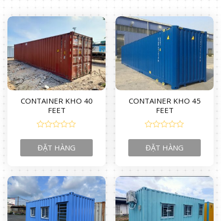
CONTAINER KHO 40
CONTAINER KHO 45
FEET
FEET
0
0
out
out
ĐẶT HÀNG
ĐẶT HÀNG
of
of
5
5