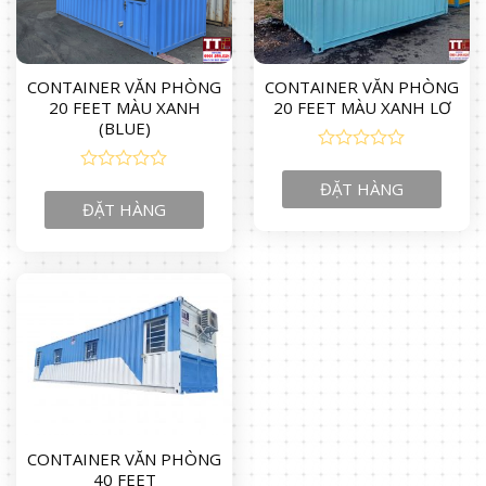
CONTAINER VĂN PHÒNG
CONTAINER VĂN PHÒNG
20 FEET MÀU XANH
20 FEET MÀU XANH LƠ
(BLUE)
0
out
0
ĐẶT HÀNG
of
out
ĐẶT HÀNG
5
of
5
CONTAINER VĂN PHÒNG
40 FEET