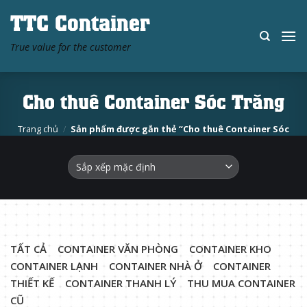
Skip
TTC Container
to
content
True value for the customer
Cho thuê Container Sóc Trăng
Trang chủ
/
Sản phẩm được gắn thẻ “Cho thuê Container Sóc
Trăng”
TẤT CẢ
CONTAINER VĂN PHÒNG
CONTAINER KHO
CONTAINER LẠNH
CONTAINER NHÀ Ở
CONTAINER
THIẾT KẾ
CONTAINER THANH LÝ
THU MUA CONTAINER
CŨ